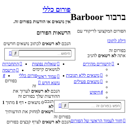
פורום כללי
ברבור Barboor
אין נושאים או הודעות בפורום זה.
הפורום המקצועי לריקודי עם
הרשאות הפורום
דילוג לתוכן
הנכם
לא רשאים
לכתוב נושאים חדשים
בפורום זה
פוש
אתה
לא רשאים
להגיב
קדם
קישורים מהירים
שאלות נפוצות
התחברות
לנושאים קיימים
הרשמה
נושאים ללא תגובות
חי
פורום כללי
עמוד ראשי
בפורום
נושאים פעילים
נושא חדש
זה
הנכם
לא רשאים
לערוך את
חיפוש
ההודעות שלך בפורום זה
הנכם
0 נושאים • דף
1
מתוך
1
לא
רשאים
למחוק את הודעותיך
בפורום זה
חזור לעמוד הראשי של הפורום
הנכם
לא רשאים
לצרף קבצים בפורום