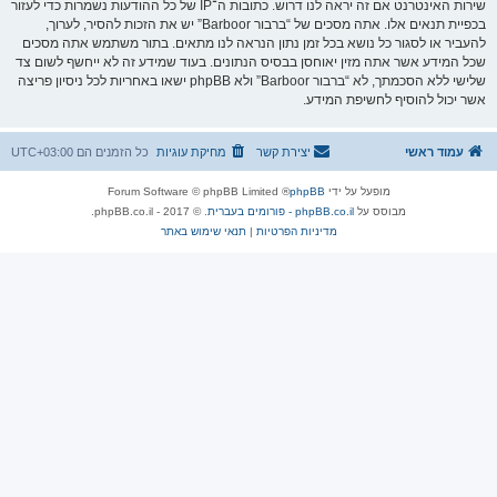
שירות האינטרנט אם זה יראה לנו דרוש. כתובות ה־IP של כל ההודעות נשמרות כדי לעזור
בכפיית תנאים אלו. אתה מסכים של “ברבור Barboor” יש את הזכות להסיר, לערוך,
להעביר או לסגור כל נושא בכל זמן נתון הנראה לנו מתאים. בתור משתמש אתה מסכים
שכל המידע אשר אתה מזין יאוחסן בבסיס הנתונים. בעוד שמידע זה לא ייחשף לשום צד
שלישי ללא הסכמתך, לא “ברבור Barboor” ולא phpBB ישאו באחריות לכל ניסיון פריצה
אשר יכול להוסיף לחשיפת המידע.
עמוד ראשי
יצירת קשר
מחיקת עוגיות
כל הזמנים הם
UTC+03:00
מופעל על ידי
phpBB
® Forum Software © phpBB Limited
מבוסס על
phpBB.co.il - פורומים בעברית
. © 2017 - phpBB.co.il.
מדיניות הפרטיות
|
תנאי שימוש באתר