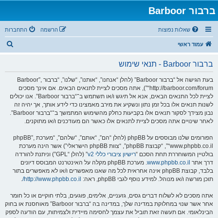
ברבור Barboor
שאלות נפוצות
הרשמה
התחברות
ח
עמוד ראשי
י
ברבור Barboor - תנאי שימוש
פ
ו
בעת הגישה אל “ברבור Barboor” (להלן “אנחנו”, “אותנו”, “שלנו”, “ברבור Barboor”,
“http://barboor.com/forum”), אתה מסכים לציית לתנאים הבאים. אם אינך מסכים
ש
לציית לכל התנאים הבאים, אנא אל תיגש ו/או תשתמש ב־“ברבור Barboor”. אנו יכולים
לשנות תנאים אלו בכל זמן נתון ונשקיע את מירב מאמצינו כדי לידע אותך, אך יהיה זה
נבון מצידך לסקור תנאים אלו בקביעות כחלק מהשימוש המתמשך ב־“ברבור Barboor”.
לאחר שינויים אתה מסכים לציית לתנאים אלו כאשר הם מעודכנים ו/או מתוקנים.
הפורומים שלנו מבוססים על phpBB (להלן “הם”, “אותם”, “שלהם”, “מערכת phpBB”,
“www.phpbb.co.il”, “קבוצת phpBB”, “צוות phpBB הישראלי”) אשר הינה מערכת
בולטיין המשוחררת תחת הסכם “
רישיון ציבורי כללי v2
” (להלן “GPL”) וניתנת להורדה
דרך אתר
www.phpbb.co.il
. מערכת phpBB מקלה על האינטרנט המבוסס דיונים
בלבד, קבוצת phpBB אינה אחראית לכל מה שאנו מאפשרים ו/או לא מאפשרים בתור
תוכן מורשה ו/או מנוהל. למידע נוסף לגבי phpBB, ראה:
http://www.phpbb.co.il/
.
אתה מסכים לא לשלוח דברים גסים, גזעניים, אלימים, פוגעים, בלתי חוקיים או כל חומר
אחר אשר שנוי במחלוקת במדינה שלך, במדינה בה “ברבור Barboor” מאוחסנת או בחוק
הבינלאומי. אם תעשה זאת תוביל את עצמך לחסימה מיידית ולצמיתות, עם הודעה לספק