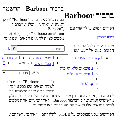
ברבור Barboor - הרשמה
ברבור Barboor
בעת הגישה אל “ברבור Barboor” (להלן
“אנחנו”, “אותנו”, “שלנו”, “ברבור
הפורום המקצועי לריקודי עם
Barboor”,
“http://barboor.com/forum”), אתה
דילוג לתוכן
מסכים לציית לתנאים הבאים. אם אינך
מסכים לציית לכל התנאים
פוש
הבאים, אנא אל תיגש ו/או
קדם
קישורים מהירים
שאלות נפוצות
התחברות
חי
תשתמש
עמוד ראשי
נושאים ללא תגובות
שפה:
נושאים פעילים
ב־“ברבור Barboor”. אנו יכולים
חיפוש
לשנות תנאים אלו בכל זמן נתון
ונשקיע את מירב מאמצינו כדי
לידע אותך, אך יהיה זה נבון מצידך לסקור תנאים אלו בקביעות כחלק
מהשימוש המתמשך ב־“ברבור Barboor”. לאחר שינויים אתה מסכים
לציית לתנאים אלו כאשר הם מעודכנים ו/או מתוקנים.
הפורומים שלנו מבוססים על phpBB (להלן “הם”, “אותם”, “שלהם”,