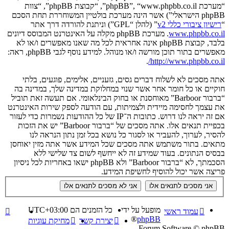
“מערכת phpBB”, “www.phpbb.co.il”, “קבוצת phpBB”, “צוות
phpBB הישראלי”) אשר הינה מערכת בולטיין המשוחררת תחת הסכם
“
רישיון ציבורי כללי v2
” (להלן “GPL”) וניתנת להורדה דרך אתר
www.phpbb.co.il
. מערכת phpBB מקלה על האינטרנט המבוסס דיונים
בלבד, קבוצת phpBB אינה אחראית לכל מה שאנו מאפשרים ו/או לא
מאפשרים בתור תוכן מורשה ו/או מנוהל. למידע נוסף לגבי phpBB, ראה:
.
http://www.phpbb.co.il/
אתה מסכים לא לשלוח דברים גסים, גזעניים, אלימים, פוגעים, בלתי
חוקיים או כל חומר אחר אשר שנוי במחלוקת במדינה שלך, במדינה בה
“ברבור Barboor” מאוחסנת או בחוק הבינלאומי. אם תעשה זאת תוביל
את עצמך לחסימה מיידית ולצמיתות, עם הודעה לספק שירות האינטרנט
אם זה יראה לנו דרוש. כתובות ה־IP של כל ההודעות נשמרות כדי לעזור
בכפיית תנאים אלו. אתה מסכים של “ברבור Barboor” יש את הזכות
להסיר, לערוך, להעביר או לסגור כל נושא בכל זמן נתון הנראה לנו
מתאים. בתור משתמש אתה מסכים שכל המידע אשר אתה מזין יאוחסן
בבסיס הנתונים. בעוד שמידע זה לא ייחשף לשום צד שלישי ללא
הסכמתך, לא “ברבור Barboor” ולא phpBB ישאו באחריות לכל ניסיון
פריצה אשר יכול להוסיף לחשיפת המידע.
מופעל על ידי
כל הזמנים הם
UTC+03:00
עמוד ראשי
®
phpBB
יצירת קשר
מחיקת עוגיות
Forum Software © phpBB