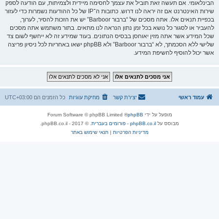
הבינלאומי. אם תעשה זאת תוביל את עצמך לחסימה מיידית ולצמיתות, עם הודעה לספק
שירות האינטרנט אם זה יראה לנו דרוש. כתובות ה־IP של כל ההודעות נשמרות כדי לעזור
בכפיית תנאים אלו. אתה מסכים של “ברבור Barboor” יש את הזכות להסיר, לערוך,
להעביר או לסגור כל נושא בכל זמן נתון הנראה לנו מתאים. בתור משתמש אתה מסכים
שכל המידע אשר אתה מזין יאוחסן בבסיס הנתונים. בעוד שמידע זה לא ייחשף לשום צד
שלישי ללא הסכמתך, לא “ברבור Barboor” ולא phpBB ישאו באחריות לכל ניסיון פריצה
אשר יכול להוסיף לחשיפת המידע.
עמוד ראשי
יצירת קשר
מחיקת עוגיות
כל הזמנים הם
UTC+03:00
מופעל על ידי
phpBB
® Forum Software © phpBB Limited
מבוסס על
phpBB.co.il - פורומים בעברית
. © 2017 - phpBB.co.il.
מדיניות הפרטיות
|
תנאי שימוש באתר