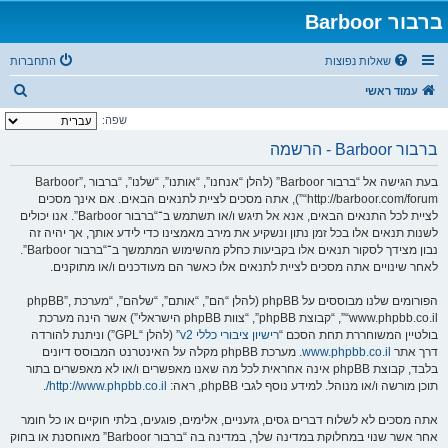
ברבור Barboor
שאלות נפוצות
התחברות
ח
עמוד ראשי
י
שפה:
פ
ברבור Barboor - הרשמה
ו
בעת הגישה אל “ברבור Barboor” (להלן “אנחנו”, “אותנו”, “שלנו”, “ברבור Barboor”,
ש
“http://barboor.com/forum”), אתה מסכים לציית לתנאים הבאים. אם אינך מסכים
לציית לכל התנאים הבאים, אנא אל תיגש ו/או תשתמש ב־“ברבור Barboor”. אנו יכולים
לשנות תנאים אלו בכל זמן נתון ונשקיע את מירב מאמצינו כדי לידע אותך, אך יהיה זה
נבון מצידך לסקור תנאים אלו בקביעות כחלק מהשימוש המתמשך ב־“ברבור Barboor”.
לאחר שינויים אתה מסכים לציית לתנאים אלו כאשר הם מעודכנים ו/או מתוקנים.
הפורומים שלנו מבוססים על phpBB (להלן “הם”, “אותם”, “שלהם”, “מערכת phpBB”,
“www.phpbb.co.il”, “קבוצת phpBB”, “צוות phpBB הישראלי”) אשר הינה מערכת
בולטיין המשוחררת תחת הסכם “
רישיון ציבורי כללי v2
” (להלן “GPL”) וניתנת להורדה
דרך אתר
www.phpbb.co.il
. מערכת phpBB מקלה על האינטרנט המבוסס דיונים
בלבד, קבוצת phpBB אינה אחראית לכל מה שאנו מאפשרים ו/או לא מאפשרים בתור
תוכן מורשה ו/או מנוהל. למידע נוסף לגבי phpBB, ראה:
http://www.phpbb.co.il/
.
אתה מסכים לא לשלוח דברים גסים, גזעניים, אלימים, פוגעים, בלתי חוקיים או כל חומר
אחר אשר שנוי במחלוקת במדינה שלך, במדינה בה “ברבור Barboor” מאוחסנת או בחוק