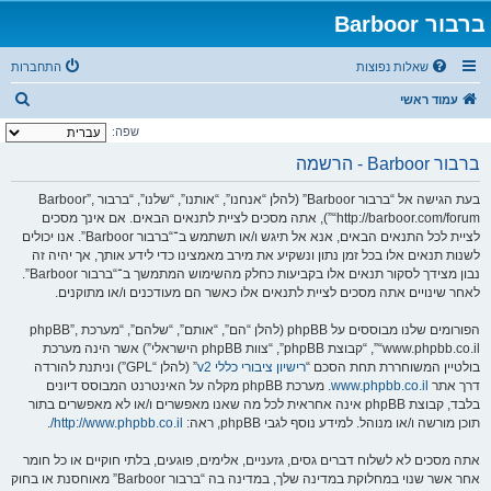
ברבור Barboor
שאלות נפוצות
התחברות
ח
עמוד ראשי
י
שפה:
פ
ברבור Barboor - הרשמה
ו
בעת הגישה אל “ברבור Barboor” (להלן “אנחנו”, “אותנו”, “שלנו”, “ברבור Barboor”,
ש
“http://barboor.com/forum”), אתה מסכים לציית לתנאים הבאים. אם אינך מסכים
לציית לכל התנאים הבאים, אנא אל תיגש ו/או תשתמש ב־“ברבור Barboor”. אנו יכולים
לשנות תנאים אלו בכל זמן נתון ונשקיע את מירב מאמצינו כדי לידע אותך, אך יהיה זה
נבון מצידך לסקור תנאים אלו בקביעות כחלק מהשימוש המתמשך ב־“ברבור Barboor”.
לאחר שינויים אתה מסכים לציית לתנאים אלו כאשר הם מעודכנים ו/או מתוקנים.
הפורומים שלנו מבוססים על phpBB (להלן “הם”, “אותם”, “שלהם”, “מערכת phpBB”,
“www.phpbb.co.il”, “קבוצת phpBB”, “צוות phpBB הישראלי”) אשר הינה מערכת
בולטיין המשוחררת תחת הסכם “
רישיון ציבורי כללי v2
” (להלן “GPL”) וניתנת להורדה
דרך אתר
www.phpbb.co.il
. מערכת phpBB מקלה על האינטרנט המבוסס דיונים
בלבד, קבוצת phpBB אינה אחראית לכל מה שאנו מאפשרים ו/או לא מאפשרים בתור
תוכן מורשה ו/או מנוהל. למידע נוסף לגבי phpBB, ראה:
http://www.phpbb.co.il/
.
אתה מסכים לא לשלוח דברים גסים, גזעניים, אלימים, פוגעים, בלתי חוקיים או כל חומר
אחר אשר שנוי במחלוקת במדינה שלך, במדינה בה “ברבור Barboor” מאוחסנת או בחוק