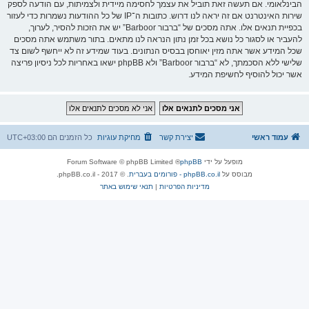
הבינלאומי. אם תעשה זאת תוביל את עצמך לחסימה מיידית ולצמיתות, עם הודעה לספק
שירות האינטרנט אם זה יראה לנו דרוש. כתובות ה־IP של כל ההודעות נשמרות כדי לעזור
בכפיית תנאים אלו. אתה מסכים של “ברבור Barboor” יש את הזכות להסיר, לערוך,
להעביר או לסגור כל נושא בכל זמן נתון הנראה לנו מתאים. בתור משתמש אתה מסכים
שכל המידע אשר אתה מזין יאוחסן בבסיס הנתונים. בעוד שמידע זה לא ייחשף לשום צד
שלישי ללא הסכמתך, לא “ברבור Barboor” ולא phpBB ישאו באחריות לכל ניסיון פריצה
אשר יכול להוסיף לחשיפת המידע.
עמוד ראשי
יצירת קשר
מחיקת עוגיות
כל הזמנים הם
UTC+03:00
מופעל על ידי
phpBB
® Forum Software © phpBB Limited
מבוסס על
phpBB.co.il - פורומים בעברית
. © 2017 - phpBB.co.il.
מדיניות הפרטיות
|
תנאי שימוש באתר