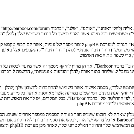
המידע שלך נאסף בעזרת שתי דרכים. ראשונה, הגלישה אל “ברבור Barboor” תגרום למע
המשתמש שלך”), ססמה אישית אשר בשימוש להתחברות לחשבון שלך (להלן “ה
”). המידע שלך לחשבון שלך ב־“ברבור Barboor” מוגן על־ידי חוקי הגנת נתונים המיושמים במדינה אש
הנדרש על־ידי “ברבור Barboor” במשך תהליך ההרשמה הנו חובה או רשות, לפי 
טי על־ידי מערכת phpBB.
שמור עליה בבטחה ותחת שום מצב שבו מישהו הקשור ל־“ברבור Barboor”, phpBB או כל צד שלישי אחר