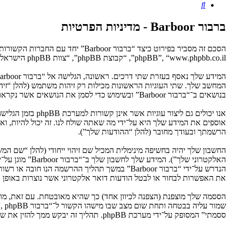
חיפוש
ברבור Barboor - מדיניות הפרטיות
phpBB”, “www.phpbb.co.il”, “קבוצת phpBB”, “צוות phpBB הישראלי”) משתמשים בכל מידע אשר נאסף במשך כל חיבור בשימוש שלך (להלן “המידע שלך”).
בנושאים ב־“ברבור Barboor” ובשימוש כדי לסמן את הנושאים אשר נקראו, כדי לשפר את הנאת השימוש.
הרשמתך ובעודך מחובר (להלן “ההודעות שלך”).
החשבון שלך יהיה בחשיפה מינימלית המכיל שם זיהוי ייחודי (להלן “שם 
האלקטרוני שלך
את האפשרות לבחור או לבטל הודעות דואר אלקטרוני אשר נוצרות באופן אוטומ
ססמתי” המסופק על־ידי מערכת phpBB. תהליך זה יבקש ממך להזין את שם המשתמש שלך והדואר האלקטרוני שלך, לאחר מכן מערכת phpBB תיצור ססמה חדשה כדי להשיב את חשבונך.