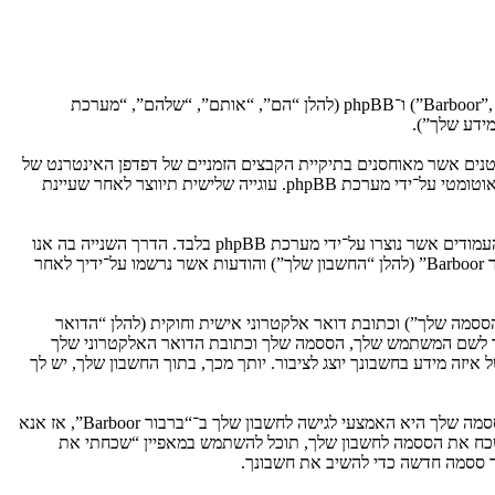
הסכם זה מסביר בפירוט כיצד “ברבור Barboor” יחד עם החברות הקשורות אליה (להלן “אנחנו”, “אותנו”, “שלנו”, “ברבור Barboor”, “http://barboor.com/forum”) ו־phpBB (להלן “הם”, “אותם”, “שלהם”, “מערכת
רכת phpBB ליצור מספר של עוגיות, אשר הם קבצי טקסט קטנים אשר מאוחסנים בתיקיית הקבצים הזמניים של דפדפן האינטרנט של
המחשב שלך. שתי העוגיות הראשונות מכילות רק זיהות משתמש (להלן “זיהוי משתמש”) וזיהוי חיבור אנונימי (להלן “זיהוי חיבור”), הנקבעים אצל באופן אוטומטי על־ידי מערכת phpBB. עוגייה שלישית תיווצר לאחר שעיינת
אנו יכולים גם ליצור עוגיות אשר אינן קשורות למערכת phpBB בזמן הגלישה ב־“ברבור Barboor”, אך הן מחוץ להיקף מסמך זה אשר מיועד לכסות על העמודים אשר נוצרו על־ידי מערכת phpBB בלבד. הדרך השנייה בה אנו
אוספים את המידע שלך היא על־ידי מה שאתה שולח לנו. זה יכול להיות, ואינו מוגבל ל: שליחה בתור אורח (להלן “הודעות אנונימיות”), הרשמה ל־“ברבור Barboor” (להלן “החשבון שלך”) והודעות אשר נרשמו על־ידיך לאחר
ססמה שלך”) וכתובת דואר אלקטרוני אישית וחוקית (להלן “הדואר
ר מאחסנת אותנו. כל מידע מעבר לשם המשתמש שלך, הססמה שלך וכתובת הדואר האלקטרוני שלך
ההחלטה של “ברבור Barboor”. בכל המקרים, יש לך את האפשרות של איזה מידע בחשבונך יוצג לציבור. יותך מכך, בתוך החשבון שלך, יש לך
הססמה שלך מוצפנת (הצפנה לכיוון אחד) כך שהיא מאובטחת. עם זאת, מומלץ שאתה לא תבצע שימוש חוזר באותה הססמה במספר אתרים שונים. הססמה שלך היא האמצעי לגישה לחשבון שלך ב־“ברבור Barboor”, אז אנא
, יבקש את ססמתך בדרך לא חוקית. אם תשכח את הססמה לחשבון שלך, תוכל להשתמש במאפיין “שכחתי את