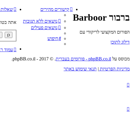
קישורים מהירים
שאלות נ
ברבור Barboor
נושאים ללא תגובות
אתה בטוח
נושאים פעילים
הפורום המקצועי לריקודי עם
חיפוש
דילוג לתוכן
עמוד ר
מבוסס על
phpBB.co.il - פורומים בעברית
. © 2017 - phpBB.co.il.
מדיניות הפרטיות
|
תנאי שימוש באתר