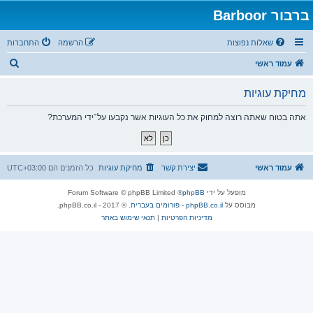
ברבור Barboor
שאלות נפוצות
הרשמה
התחברות
ח
עמוד ראשי
י
מחיקת עוגיות
פ
ו
אתה בטוח שאתה רוצה למחוק את כל העוגיות אשר נקבעו על־ידי המערכת?
ש
עמוד ראשי
יצירת קשר
מחיקת עוגיות
כל הזמנים הם
UTC+03:00
מופעל על ידי
phpBB
® Forum Software © phpBB Limited
מבוסס על
phpBB.co.il - פורומים בעברית
. © 2017 - phpBB.co.il.
מדיניות הפרטיות
|
תנאי שימוש באתר