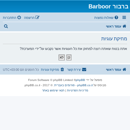
ברבור Barboor
שאלות נפוצות
הרשמה
התחברות
ח
עמוד ראשי
י
מחיקת עוגיות
פ
ו
אתה בטוח שאתה רוצה למחוק את כל העוגיות אשר נקבעו על־ידי המערכת?
ש
עמוד ראשי
יצירת קשר
מחיקת עוגיות
כל הזמנים הם
UTC+03:00
מופעל על ידי
phpBB
® Forum Software © phpBB Limited
מבוסס על
phpBB.co.il - פורומים בעברית
. © 2017 - phpBB.co.il.
מדיניות הפרטיות
|
תנאי שימוש באתר