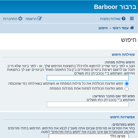
ברבור Barboor
שאלות נפוצות
הרשמה
התחברות
עמוד ראשי
חיפוש
חיפוש
שאילתת חיפוש
חיפוש מילות מפתח:
הצב
+
לפני ביטוי שחייב להימצא ולהיכלל בתוצאות החיפוש שלך, או
-
לפני ביטוי שלא חייב.
תוכל גם לרשום רשימת ביטויים מופרדים ב־
|
וכל התאמה מאחד הביטויים יוצג לך בתוצאות
החיפוש. השתמש ב־* (כוכבית) כתו משלים.
חפש הודעות הכוללות את כל מילות המפתח או השתמש בשאילתה כפי שהוכנסה
חפש הודעות הכוללות לפחות אחת ממילות המפתח
חפש לפי שם מחבר ההודעה:
השתמש ב־* (כוכבית) כתו משלים.
אפשרויות חיפוש
חפש בפורומים:
בחר את הפורום או פורומים שבהם אתה מעוניין לבצע את החיפוש. החיפוש בתתי-פורומים
מתבצע אוטומטית אם אינך מכבה את "חפש בתת-פורומים" למטה.