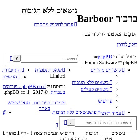
נושאים ללא תגובות
ברבור Barboor
עבור לחיפוש מתקדם
הפורום המקצועי לריקודי עם
דילוג לתוכן
מופעל על ידי
phpBB
®
פוש
Forum Software © phpBB
קדם
קישורים מהירים
שאלות נפוצות
התחברות
Limited
הרשמה
נושאים ללא תגובות
מבוסס על
phpBB.co.il - פורומים
נושאים פעילים
בעברית
. © 2017 - phpBB.co.il.
חיפוש
מדיניות הפרטיות
|
תנאי שימוש
באתר
חי
חיפוש
נושאים ללא תגובות
עמוד ראשי
נושאים
תגובות
החיפוש הנציב תוצאה 1 • דף
1
מתוך
1
צפיות
הודעה אחרונה