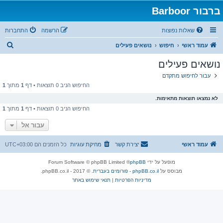
ברבור Barboor
שאלות נפוצות
הרשמה
התחברות
ח
עמוד ראשי
חיפוש
נושאים פעילים
י
נושאים פעילים
פ
עבור לחיפוש מתקדם
ו
החיפוש הניב 0 תוצאות • דף
1
מתוך
1
ש
לא נמצאו תוצאות מתאימות.
החיפוש הניב 0 תוצאות • דף
1
מתוך
1
עבור אל
עמוד ראשי
יצירת קשר
מחיקת עוגיות
כל הזמנים הם
UTC+03:00
מופעל על ידי
phpBB
® Forum Software © phpBB Limited
מבוסס על
phpBB.co.il - פורומים בעברית
. © 2017 - phpBB.co.il.
מדיניות הפרטיות
|
תנאי שימוש באתר