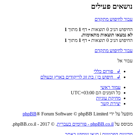
נושאים פעילים
עבור לחיפוש מתקדם
החיפוש הניב 0 תוצאות • דף
1
מתוך
1
לא נמצאו תוצאות מתאימות.
החיפוש הניב 0 תוצאות • דף
1
מתוך
1
עבור לחיפוש מתקדם
עבור אל
↲ פורום כללי
↲ חיפוש בן / בת זוג לריקודים בארץ ובעולם
עמוד ראשי
כל הזמנים הם
UTC+03:00
מחיקת עוגיות
יצירת קשר
מופעל על ידי
® Forum Software © phpBB Limited
phpBB
מבוסס על
phpBB.co.il - פורומים בעברית
. © 2017 - phpBB.co.il.
מדיניות הפרטיות
|
תנאי שימוש באתר