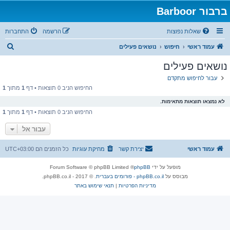
ברבור Barboor
שאלות נפוצות
הרשמה
התחברות
ח
עמוד ראשי
חיפוש
נושאים פעילים
י
נושאים פעילים
פ
עבור לחיפוש מתקדם
ו
החיפוש הניב 0 תוצאות • דף
1
מתוך
1
ש
לא נמצאו תוצאות מתאימות.
החיפוש הניב 0 תוצאות • דף
1
מתוך
1
עבור אל
עמוד ראשי
יצירת קשר
מחיקת עוגיות
כל הזמנים הם
UTC+03:00
מופעל על ידי
phpBB
® Forum Software © phpBB Limited
מבוסס על
phpBB.co.il - פורומים בעברית
. © 2017 - phpBB.co.il.
מדיניות הפרטיות
|
תנאי שימוש באתר