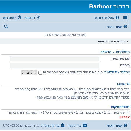
ברבור Barboor
שאלות נפוצות
הרשמה
התחברות
ח
עמוד ראשי
י
כעת ש' אוגוסט 08, 2026 21:50
פ
במערכת זו אין פורומים.
ו
התחברות
•
הרשמה
ש
שם משתמש:
סיסמה:
שכחתי את סיסמתי
חיבור אוטומטי בכל פעם שאבקר ממחשב זה
מי מחובר
בסך הכל ישנם
3
משתמשים מחוברים :: 1 רשומים, 0 מוסתרים ו 2 אורחים (מבוסס על
משתמשים פעילים ב־5 הדקות האחרונות)
מספר הגולשים הרב ביותר אי-פעם הוא
231
ב א' ינואר 15, 2023 4:55
סטטיסטיקות
הודעות בסך הכל
1
• נושאים בסך הכל
1
• משתמשים בסך הכל
1
• המשתמש החדש ביותר
donny
עמוד ראשי
יצירת קשר
מחיקת עוגיות
כל הזמנים הם
UTC+03:00