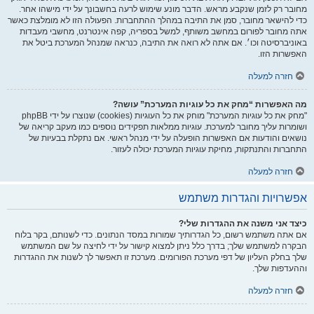
מחובר רק לזמן שנקבע מראש. הדבר מונע שימוש לרעה בחשבונך על ידי מישהו אחר.
כדי להישאר מחובר, סמן את התיבה במהלך ההתחברות. הפעולה הזו לא מומלצת כאשר
אתה מחובר לפורום במחשב משותף, למשל בספריה, קפה אינטרנט, מחשבי מעבדות
באוניברסיטה וכו׳. אם אתה לא רואה את התיבה, כנראה שמנהל המערכת ביטל את
האפשרות הזו.
חזרה למעלה
מה האפשרות “מחק את כל עוגיות המערכת” עושה?
"מחק את כל עוגיות המערכת" מוחק את כל העוגיות (cookies) שנוצרו על ידי phpBB
ושומרות עליך מחובר למערכת. עוגיות ממלאות תפקידים נוספים כמו מעקב קריאה של
נושאים והודעות אם האפשרות הופעלה על ידי מנהל ראשי. אם נתקלת בבעיות של
התחברות והתנתקות, מחיקת עוגיות המערכת יכולה לעזור.
חזרה למעלה
אפשרויות והגדרות משתמש
כיצד אני משנה את ההגדרות שלי?
אם אתה משתמש רשום, כל הגדרותיך שמורות במסד הנתונים. כדי לשנותם, בקר בלוח
הבקרה למשתמש שלך; בדרך כלל ניתן למצוא קישור על ידי לחיצה על שם המשתמש
שלך בחלק העליון של דפי מערכת הפורומים. מערכת זו תאפשר לך לשנות את ההגדרות
וההעדפות שלך.
חזרה למעלה