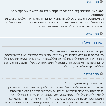
חזרה למעלה
כאשר אני לוחץ על קישור הדואר האלקטרוני של משתמש הוא מבקש ממני
להתחבר?
רק משתמשים רשומים יכולים לשלוח לחברי הפורום הודעות לדואר האלקטרוני באמצעות
טופס השליחה במערכת, וזאת עם מנהלי המערכת מאפשרים עזר זה. זה מונע משליחת
הודעות ספאם והודעות היכולות לפגוע במשתמשי המערכת.
חזרה למעלה
מערכת השליחה
איך אני יוצר נושא חדש או מפרסם תגובה?
כדי לפרסם נושא חדש בפורום, לחץ על "נושא חדש". כדי להגיב לנושא, לחץ על "פרסם
תגובה". ייתכן שתצטרך להירשם לפני שתוכל לשלוח הודעה.רשימת ההרשאות שלך בכל
פורום זמינה בתחתית מסכי פורום ונושא. לדוגמא: אתה יכול לשלוח נושאים חדשים, אתה
יכול לצרף קבצים להודעות, וכן הלאה.
חזרה למעלה
כיצד אני עורך או מוחק הודעה?
אם אינך מנהל או מנהל ראשי של המערכת, תוכל לערוך או למחוק את ההודעות שלך
בלבד. אתה יכול לערוך הודעה על־ידי לחיצה על כפתור העריכה להודעה המיוחסת,
לפעמים לזמן מוגבל בלבד לאחר שההודעה נשלחה. אם מישהו כבר הגיב להודעה,
תמצא תוספת קטנה של טקסט המוצג מתחת להודעה כאשר אתה חוזר לנושא אשר
רושם את מספר הפעמים שערכת אותה יחד עם התאריך והשעה. טקסט זה יופיע רק אם