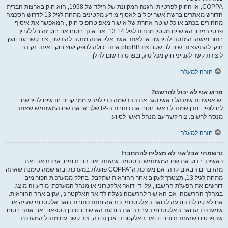
COPPA, או החוק לפרטיות והגנה המקוונת של הילד של 1998, הוא חוק בארצות הברית
הדורש מאתרים ברשת אשר יכולים לאסוף מידע מקטינים מתחת לגיל 13 לדרוש הסכמה
מההורים בכתב או כל שיטה אחרת של אישור מאפוטרופוס חוקי, המאפשר את איסוף
פרטי הזיהוי האישיים מקטין מתחת לגיל 14 13. אם אינך בטוח אם חוק זה חל לגביך
בתור מישהו המנסה להירשם או לאתר אשר אליו אתה מנסה להירשם, צור קשר עם יועץ
חוקי להתיעצות. שים לב שקבוצת phpBB אינה יכולה לספק יעוץ חוקי ואינה נקודה
ליצירת קשר לענייני חוק מכל סוג, ובפרט הרשום להלן.
חזרה למעלה
מדוע אני לא יכול להרשם?
יש אפשרות שמנהל ראשי סגר את ההרשמה כדי למנוע ממבקרים חדשים להירשם.
לחילופין ייתכן שמנהל ראשי חסם את כתובת ה-IP שלך או את שם המשתמש שאתה
מנסה לרשום. צור קשר עם מנהל ראשי לסיוע.
חזרה למעלה
נרשמתי אבל אני לא מצליח להתחבר!
ראשית, בדוק את שם המשתמש והססמה שהזנת. אם הם נכונים, אז כנראה ואת
מהדברים הבאים קרה. אם מערכת ה־COPPA פועלת במערכת ובהרשמה סימנת שאתה
מתחת לגיל 13, תצטרך לעקוב אחר ההוראות שתקבל. בחלק ממערכות הפורומים
דורשים את הפעלת החשבון, על ידי דואר אלקטרוני או מנהל המערכת; מידע זה מוצג
במהלך ההרשמה. אם האישור להרשמה נשלח לדואר האלקטרוני, עקוב אחר ההוראות.
אם לא קיבלת הודעה לדואר האלקטרוני, כנראה ונתת כתובת דואר אלקטרוני שגויה או
שמערכת הדואר האלקטרוני העבירה את הודעת האישור בסינון הספאם. אם אתה בטוח
שהפרטים שהזנת נכונים ודואר האלקטרוני אכן נכונה, צור קשר עם מנהל המערכת.