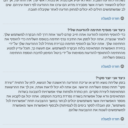
נשלחה להודעה תגובה. הוא לא יופיע אם מנהל או מנהל ראשי ערך את ההודעה, אך הם
יכולים להשאיר הערה אשר מסבירה מדוע הם ערכו את ההודעה לפי ראות עיניהם. שים
לב שמשתמשים רגילים לא יכולים למחוק הודעה לאחר שקיבלה תגובה.
חזרה למעלה
כיצד אני מוסיף חתימה להודעות שלי?
כדי להוסיף חתימה להודעה אתה חייב קודם ליצור אחת דרך לוח הבקרה למשתמש שלך.
לאחר שנוצרה, אתה יכול לסמן את התיבה
צרף חתימה
בטופס השליחה כדי להוסיף את
החתימה שלך. אתה יכול גם להוסיף חתימה כברירת מחדל לכל ההודעות שלך על־ידי
בחירת האפשרות המתאימה בלוח הבקרה למשתמש. אם תעשה כך, תוכל עדיין למנוע
מהחתימה להתווסף להודעות מסוימות על־ידי ביטול הסימון לתיבת הוספת החתימה
בטופס השליחה.
חזרה למעלה
כיצד אני יוצר סקר?
בזמן שליחת נושא חדש או עריכת ההודעה הראשונה של הנושא, לחץ על התווית “יצירת
סקר” תחת טופס השליחה הראשי. אם אתה לא יכול לראות אותה, אין לך את ההרשאות
המתאימות ליצירת סקרים. הזן כותרת ולפחות שתי אפשרויות להצבעה בשדות
המתאימים וודא שכל אפשרות בשורה נפרדת בתיבת הטקסט. אתה יכול גם לקבוע את
מספר האפשרויות אשר משתמשים יכולים לבחור במשך ההצבעה תחת “אפשרויות לכל
משתמש”, זמן הגבלה לסקר בימים (0 לצמיתות) ולבסוף האפשרות אשר מאפשרת
למשתמשים לשנות את ההצבעות שלהם.
חזרה למעלה