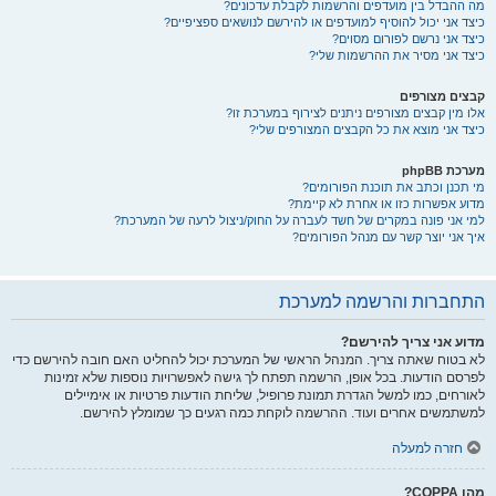
מה ההבדל בין מועדפים והרשמות לקבלת עדכונים?
כיצד אני יכול להוסיף למועדפים או להירשם לנושאים ספציפיים?
כיצד אני נרשם לפורום מסוים?
כיצד אני מסיר את ההרשמות שלי?
קבצים מצורפים
אלו מין קבצים מצורפים ניתנים לצירוף במערכת זו?
כיצד אני מוצא את כל הקבצים המצורפים שלי?
מערכת phpBB
מי תכנן וכתב את תוכנת הפורומים?
מדוע אפשרות כזו או אחרת לא קיימת?
למי אני פונה במקרים של חשד לעברה על החוק/ניצול לרעה של המערכת?
איך אני יוצר קשר עם מנהל הפורומים?
התחברות והרשמה למערכת
מדוע אני צריך להירשם?
לא בטוח שאתה צריך. המנהל הראשי של המערכת יכול להחליט האם חובה להירשם כדי
לפרסם הודעות. בכל אופן, הרשמה תפתח לך גישה לאפשרויות נוספות שלא זמינות
לאורחים, כמו למשל הגדרת תמונת פרופיל, שליחת הודעות פרטיות או אימיילים
למשתמשים אחרים ועוד. ההרשמה לוקחת כמה רגעים כך שמומלץ להירשם.
חזרה למעלה
מהו COPPA?