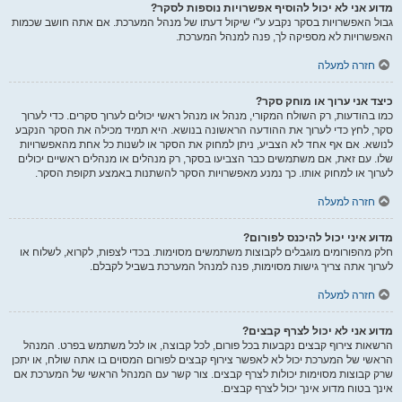
מדוע אני לא יכול להוסיף אפשרויות נוספות לסקר?
גבול האפשרויות בסקר נקבע ע"י שיקול דעתו של מנהל המערכת. אם אתה חושב שכמות
האפשרויות לא מספיקה לך, פנה למנהל המערכת.
חזרה למעלה
כיצד אני ערוך או מוחק סקר?
כמו בהודעות, רק השולח המקורי, מנהל או מנהל ראשי יכולים לערוך סקרים. כדי לערוך
סקר, לחץ כדי לערוך את ההודעה הראשונה בנושא. היא תמיד מכילה את הסקר הנקבע
לנושא. אם אף אחד לא הצביע, ניתן למחוק את הסקר או לשנות כל אחת מהאפשרויות
שלו. עם זאת, אם משתמשים כבר הצביעו בסקר, רק מנהלים או מנהלים ראשיים יכולים
לערוך או למחוק אותו. כך נמנע מאפשרויות הסקר להשתנות באמצע תקופת הסקר.
חזרה למעלה
מדוע איני יכול להיכנס לפורום?
חלק מהפורומים מוגבלים לקבוצות משתמשים מסוימות. בכדי לצפות, לקרוא, לשלוח או
לערוך אתה צריך גישות מסוימות, פנה למנהל המערכת בשביל לקבלם.
חזרה למעלה
מדוע אני לא יכול לצרף קבצים?
הרשאות צירוף קבצים נקבעות בכל פורום, לכל קבוצה, או לכל משתמש בפרט. המנהל
הראשי של המערכת יכול לא לאפשר צירוף קבצים לפורום המסוים בו אתה שולח, או יתכן
שרק קבוצות מסוימות יכולות לצרף קבצים. צור קשר עם המנהל הראשי של המערכת אם
אינך בטוח מדוע אינך יכול לצרף קבצים.