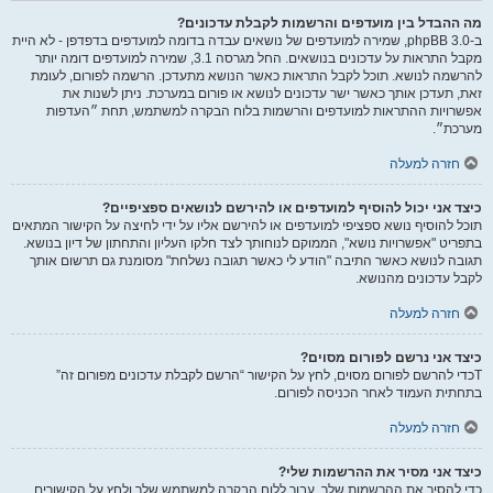
מה ההבדל בין מועדפים והרשמות לקבלת עדכונים?
ב-phpBB 3.0, שמירה למועדפים של נושאים עבדה בדומה למועדפים בדפדפן - לא היית
מקבל התראות על עדכונים בנושאים. החל מגרסה 3.1, שמירה למועדפים דומה יותר
להרשמה לנושא. תוכל לקבל התראות כאשר הנושא מתעדכן. הרשמה לפורום, לעומת
זאת, תעדכן אותך כאשר ישר עדכונים לנושא או פורום במערכת. ניתן לשנות את
אפשרויות ההתראות למועדפים והרשמות בלוח הבקרה למשתמש, תחת ״העדפות
מערכת״.
חזרה למעלה
כיצד אני יכול להוסיף למועדפים או להירשם לנושאים ספציפיים?
תוכל להוסיף נושא ספציפי למועדפים או להירשם אליו על ידי לחיצה על הקישור המתאים
בתפריט "אפשרויות נושא", הממוקם לנוחותך לצד חלקו העליון והתחתון של דיון בנושא.
תגובה לנושא כאשר התיבה "הודע לי כאשר תגובה נשלחת" מסומנת גם תרשום אותך
לקבל עדכונים מהנושא.
חזרה למעלה
כיצד אני נרשם לפורום מסוים?
Tכדי להרשם לפורום מסוים, לחץ על הקישור “הרשם לקבלת עדכונים מפורום זה”
בתחתית העמוד לאחר הכניסה לפורום.
חזרה למעלה
כיצד אני מסיר את ההרשמות שלי?
כדי להסיר את ההרשמות שלך, עבור ללוח הבקרה למשתמש שלך ולחץ על הקישורים