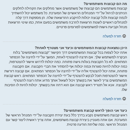
מה הם קבוצות משתמשים?
קבוצות משתמשים הם קבוצות של משתמשים אשר מחלקים את הקהילה לחלקים
הניתנים לניהול על־ידי המנהלים הראשיים של המערכת. כל משתמש יכול להשתייך
לכמה קבוצות ולכל קבוצה יכולות להיקבע ההרשאות שלה. הן מספקות דרך קלה
למנהלים ראשיים לשנות הרשאות להרבה משתמשים בפעם אחת, כמו שינוי הרשאות
מנהל וקביעת גישות למשתמשים לפורומים פרטיים.
חזרה למעלה
היכן נמצאות קבוצות המשתמשים וכיצד אני מצטרף לאחת?
אתה יכול לצפות בכל קבוצות המשתמשים דרך הקישור “קבוצות משתמשים” בלוח
הבקרה למשתמש שלך. אם תרצה להצטרף לאחת, המשך על־ידי לחיצה על הכפתור
המתאים. לא כל הקבוצות בעלות גישה פתוחה. כמה יכולות לדרוש אישור להצטרפות,
כמה יכולות להיות סגורות וכמה יכולות אף להסתיר את חברי הקבוצה. אם הקבוצה
פתוחה, אתה יכול להצטרף אליה על־ידי לחיצה על הכפתור המתאים. אם קבוצה דורשת
אישור להצטרפות תוכל לבקש להצטרף על־ידי לחיצה על הכפתור המתאים. ראש קבוצת
המשתמשים צריך לאשר את בקשתך ויכול לשאול אותך מדוע אתה רוצה להצטרף
לקבוצה. אנא אל תטריד ראש קבוצה אם הוא דחה את בקשתך. יכולות להיות לו הסיבות
שלו.
חזרה למעלה
כיצד אני הופך לראש קבוצת משתמשים?
ראש קבוצת משתמשים נקבע בדרך כלל בעת יצירת הקבוצה על־ידי המנהל הראשי של
המערכת. אם אתה מעוניין ביצירת קבוצת משתמשים, אתה צריך ראשית ליצור קשר עם
המנהל הראשי. נסה שליחת הודעה פרטית.