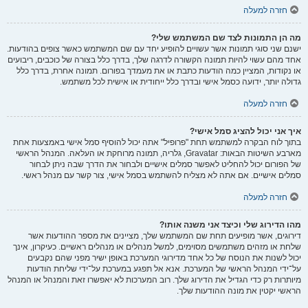
חזרה למעלה
מה הן התמונות לצד שם המשתמש שלי?
ישנם שני סוגי תמונות אשר עשויים להופיע יחד עם שם המשתמש כאשר צופים בהודעות.
אחד מהם עשוי להיות תמונה הקשורה לדרגה שלך, בדרך כלל בצורה של כוכבים, ריבועים
או נקודות, המציין כמה הודעות כתבת או את מעמדך בפורום. תמונה אחרת, בדרך כלל
גדולה יותר, ידועה כסמל אישי ובדרך כלל ייחודית או אישית לכל משתמש.
חזרה למעלה
איך אני יכול להציג סמל אישי?
בתוך לוח הבקרה למשתמש תחת "פרופיל" אתה יכול להוסיף סמל אישי באמצעות אחת
מארבע השיטות הבאות: Gravatar, גלריה, תמונה מרוחקת או העלאה. המנהל הראשי
של הפורום יכול להחליט לאפשר סמלים אישיים ולבחור את הדרך שבה ניתן לבחור
סמלים אישיים. אם אתה לא מצליח להשתמש בסמל אישי, צור קשר עם מנהל ראשי.
חזרה למעלה
מהו הדירוג שלי וכיצד אני משנה אותו?
דירוגים, אשר מופיעים תחת שם המשתמש שלך, מציינים את מספר ההודעות אשר
שלחת או מזהים משתמשים מסוימים, למשל מנהלים או מנהלים ראשיים. כעיקרון, אינך
יכול לשנות את הנוסח של כל אחד מדירוגי המערכת באופן ישיר מפני שהם נקבעים
על־ידי המנהל הראשי של המערכת. אנא אל תפגע במערכת על־ידי שליחת הודעות
מיותרות רק כדי הגדיל את הדירוג שלך. רוב המערכות לא יאפשרו זאת והמנהל או המנהל
הראשי יקטין את מונה ההודעות שלך.