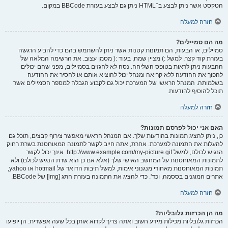
הטקסט אשר ניתן לבצע ב־HTML ניתן גם לבצע בעזרת BBCode במקום.
חזרה למעלה
מה הם סמיילים?
סמיילים, או הבעות, הם תמונות קטנות אשר ניתן להשתמש בהם כדי להביע הרגשה
בעזרת קוד קצר, למשל :) מציין שמח, בעוד :( מסמן עצוב. את הרשימה המלאה של
ההבעות ניתן לראות בטופס השליחה. נסה לא להגזים בסמיילים, מפני שהם יכולים
להפוך את ההודעה ללא קריאה ומנהל יכול להוציא אותם או להסיר את ההודעה
בשלמותה. המנהל הראשי של המערכת יכול גם לקבוע הגבלה למספר הסמיילים אשר
תוכל להוסיף להודעות.
חזרה למעלה
האם אני יכול לפרסם תמונות?
כן, ניתן להציג תמונות בהודעות שלך. אם המנהל הראשי מאפשר צירוף קבצים, תוכל גם
להעלות את התמונה למערכת. אחרת, אתה חייב לקשר לתמונה המאוחסנת בשרת רחוק
הנגיש לכולם, למשל http://www.example.com/my-picture.gif. אינך יכול לקשר
לתמונות המאוחסנות על המחשב האישי שלך (אלא אם כן הוא שרת הנגיש לכולם) ולא
תמונות המאוחסנות מאחורי מנגנוני אימות, למשל תיבות הדואר של hotmail או yahoo,
אתרים המוגנים בססמה, וכד'. כדי להציג את התמונה בעזרת התג [img] של BBCode.
חזרה למעלה
מה הן הכרזות גלובליות?
הכרזות גלובליות מכילות מידע חשוב ואתה צריך לקרוא אותן בכל שעה אפשרית. הן יופיעו