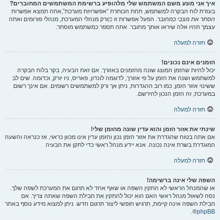
איך אני מונע משם המשתמש שלי מלהופיע ברשימת המשתמשים המחוברים?
בעזרת לוח הבקרה למשתמש, תחת הכותרת “אפשרויות מערכת”,אתה תמצא אפשרות
הסתר את מצבי כמחובר
. הפעל אפשרות זו
כן
ורק מנהלי המערכת, מנהלי פורומים ואתה
עצמך תהיו אלה שיראו אותך מחובר. אתה תספר כמשתמש מוסתר.
חזרה למעלה
הזמנים אינם נכונים!
יכול להיות שהזמן המוצג שונה מהזמנים באזורך. אם זאת הבעיה, בקר בלוח הבקרה
למשתמש ושנה את הזמן על פי אזורך, לדוגמה לונדון, פאריס, ניו יורק, וכדומה. שים לב
ששינוי אזור הזמן, כמו רוב ההגדרות, ניתן אך ורק למשתמשים רשומים. אם אינך רשום
במערכת, זה הזמן הנכון להירשם.
חזרה למעלה
שינתי את אזור הזמן והוא עדין שונה מהזמן שלי!
אם אתה בטוח שהגדרת את אזור הזמן נכון והזמן עדין אינו מכוון כראוי, אז כנראה והשעה
המוגדרת בשרת אינה נכונה. אנא יידע מנהל ראשי כדי לתקן את הבעיה
חזרה למעלה
השפה שלי אינה ברשימה!
או שהמנהל הראשי לא התקין השפה או שאף אחד לא תרגם את המערכת לשפה שלך.
נסה לשאול מנהל ראשי האם הוא יכול להתקין את חבילת השפה שאתה צריך. אם
חבילת השפה אינה קיימת, תרגיש חופשי ליצור תרגום חדש. ניתן למצוא מידע נוסף באתר
®.
phpBB