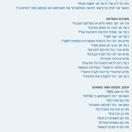
מהו הדירוג שלי וכיצד אני משנה אותו?
כאשר אני לוחץ על קישור הדואר האלקטרוני של משתמש הוא מבקש ממני להתחבר?
מערכת השליחה
איך אני יוצר נושא חדש או מפרסם תגובה?
כיצד אני עורך או מוחק הודעה?
כיצד אני מוסיף חתימה להודעות שלי?
כיצד אני יוצר סקר?
מדוע אני לא יכול להוסיף אפשרויות נוספות לסקר?
כיצד אני ערוך או מוחק סקר?
מדוע איני יכול להיכנס לפורום?
מדוע אני לא יכול לצרף קבצים?
מדוע קיבלתי אזהרה?
כיצד ניתן לדווח למנהל על הודעות?
מהו כפתור ה“שמור” בשליחת הנושא?
מדוע הודעותיי צריכות לקבל אישור?
כיצד אני יכול להקפיץ את הודעתי?
עיצוב טקסט וסוגי נושאים
מה זה BBCode?
האם אני יכול להשתמש ב־HTML?
מה הם סמיילים?
האם אני יכול לפרסם תמונות?
מה הן הכרזות גלובליות?
מה הן הכרזות?
מה הם נושאים דביקים?
מה הם נושאים נעולים?
מה הם אייקונים לנושא?