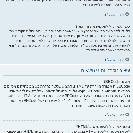
משתמשים אשר ההודעות שלהם צריכות להיבדק טרם הצגתן. אנא צור קשר על המנהל
הראשי של המערכת למידע נוסף.
חזרה למעלה
כיצד אני יכול להקפיץ את הודעתי?
על־ידי לחיצה על הקישור “הקפץ נושא” כאשר אתה צופה בו, אתה יכול “להקפיץ” את
הנושא לראש הפורום בעמוד הראשון. עם זאת, אם אינך רואה את הקישור, הקפצת
הנושא יכולה להיות כבויה או הזמן המוקצב בין הקפצות עדיין לא הסתיים. ניתן גם
להקפיץ את הנושא בפשטות על־ידי שליחת תגובה אליו, אך וודא שאתה מציית לחוקי
המערכת כאשר אתה עושה כך.
חזרה למעלה
עיצוב טקסט וסוגי נושאים
מה זה BBCode?
BBCode הוא צורה מיוחדת של HTML, המציע שליטה נהדרת בעיצוב בחלקים מסוימים
בהודעה. השימוש ב־BBCode נקבע על־ידי המנהל הראשי, אבל ניתן גם לכבות אותו
בכל הודעה בפרט מטופס השליחה. BBCode עצמו דומה במבנה ל־HTML, אך התגים
תחמים בסוגריים המרובעים [ ו־] במקום ב־< ו־>. למידע נוסף על BBCode ראה את
המדריך אליו ניתן לגשת מעמוד השליחה.
חזרה למעלה
האם אני יכול להשתמש ב־HTML?
לא. אין אפשרות לשלוח HTML במערכת זו והוא יוצג בהודעות בתור HTML. רוב עיצובי