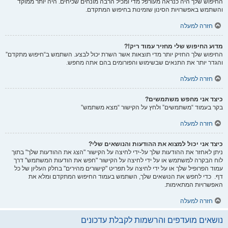
החיפוש שלך היה כנראה מעורפל מדי ומכיל הרבה מונחים שכיחים. היה יותר ממוקד
והשתמש באפשרויות הסינון שזמינות בחיפוש המתקדם.
חזרה למעלה
מדוע החיפוש שלי מחזיר עמוד ריק!?
החיפוש שלך החזיק יותר מדי תוצאות אשר השרת יכול לבצע. השתמש ב“חיפוש מתקדם”
והגדר יותר את התנאים שבשימוש והפורומים בהם אתה מחפש.
חזרה למעלה
כיצד אני מחפש משתמשים?
בקר בעמוד “משתמשים” ולחץ על הקישור “מצא משתמש”
חזרה למעלה
כיצד אני יכול למצוא את ההודעות והנושאים שלי?
ניתן לאחזר את ההודעות שלך על-ידי לחיצה על הקישור "הצג את ההודעות שלך" בתוך
לוח הבקרה למשתמש או על ידי לחיצה על הקישור "חפש את הודעות המשתמש" דרך
עמוד הפרופיל שלך או על ידי לחיצה על תפריט "קישורים מהירים" בחלק העליון של כל
דף. כדי לחפש את הנושאים שלך, השתמש בעמוד החיפוש המתקדם ומלא את
האפשרויות המתאימות.
חזרה למעלה
נושאים מועדפים והרשמות לקבלת עדכונים