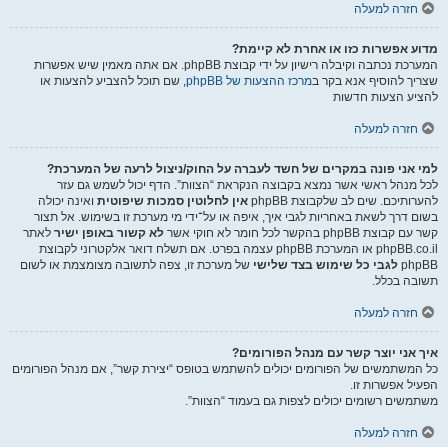
חזרה למעלה
מדוע אפשרות כזו או אחרת לא קיימת?
המערכת נכתבה וקיבלה רישיון על ידי קבוצת phpBB. אם אתה מאמין שיש אפשרות
שצריך להוסיף אנא בקר ב
מרכז ההצעות של phpBB
, שם תוכל להצביע להצעות או
להציע הצעות חדשות
חזרה למעלה
למי אני פונה במקרים של חשד לעברה על החוק/ניצול לרעה של המערכת?
לכל מנהל ראשי אשר נמצא בקבוצה הנקראת “הצוות”. הדף יכול לשמש גם עזר
להערותיכם. שים לב שלקבוצת phpBB
אין לחלוטין סמכות שיפוטית
ואינה יכולה
בשום דרך לשאת באחריות לגבי איך, איפה או על־ידי מי מערכת זו בשימוש. אל תצור
קשר עם קבוצת phpBB בהקשר לכל חומר לא חוקי אשר
לא קשור באופן ישיר
לאתר
phpBB.co.il או המערכת phpBB עצמה בפרט. אם תשלח דואר אלקטרוני לקבוצת
phpBB
לגבי כל שימוש בצד שלישי
של מערכת זו, צפה לתשובה מצומצמת או לשום
תשובה בכלל.
חזרה למעלה
איך אני יוצר קשר עם מנהל הפורומים?
כל המשתמשים של הפורומים יכולים להשתמש בטופס “יצירת קשר”, אם מנהל הפורומים
הפעיל אפשרות זו.
משתמשים רשומים יכולים לצפות גם בעמוד “הצוות”.
חזרה למעלה